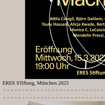
ERES STiftung, München
2023
-----------
----------------
---------------------------