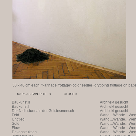
30 x 40 cm each, "kaltnadelfrottage"(coldneedle(=drypoint) frottage on pap
MARK AS FAVORITE! <
CLOSE ×
Baukunst II
Architekt gesucht
Baukunst I
Architekt gesucht
Der Nichtstuer als der Geistesmensch
Architekt gesucht
Feld
Wand…Wände…Wende
Untitled
Wand…Wände…Wende
Sold
Wand…Wände…Wende
Flow
Wand…Wände…Wende
Dekonstruktion
Wand…Wände…Wende