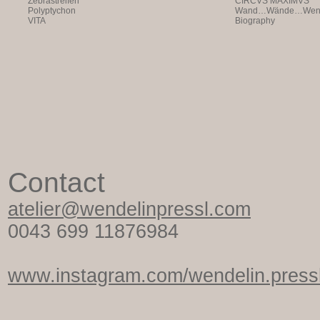
Zebrastreifen
CIRCVS MAXIMVS
Polyptychon
Wand…Wände…Wende
VITA
Biography
Contact
atelier@wendelinpressl.com
0043 699 11876984
www.instagram.com/wendelin.pressl