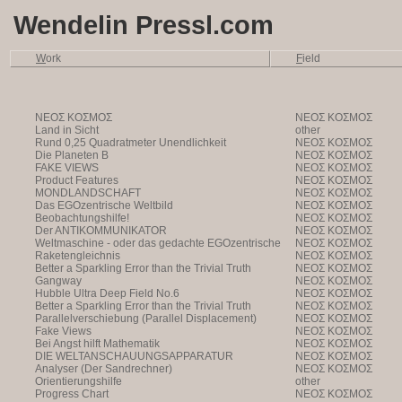
Wendelin Pressl.com
W
ork
F
ield
NEOΣ KOΣMOΣ
NEOΣ KOΣMOΣ
Land in Sicht
other
Rund 0,25 Quadratmeter Unendlichkeit
NEOΣ KOΣMOΣ
Die Planeten B
NEOΣ KOΣMOΣ
FAKE VIEWS
NEOΣ KOΣMOΣ
Product Features
NEOΣ KOΣMOΣ
MONDLANDSCHAFT
NEOΣ KOΣMOΣ
Das EGOzentrische Weltbild
NEOΣ KOΣMOΣ
Beobachtungshilfe!
NEOΣ KOΣMOΣ
Der ANTIKOMMUNIKATOR
NEOΣ KOΣMOΣ
Weltmaschine - oder das gedachte EGOzentrische
NEOΣ KOΣMOΣ
Weltbild
Raketengleichnis
NEOΣ KOΣMOΣ
Better a Sparkling Error than the Trivial Truth
NEOΣ KOΣMOΣ
Gangway
NEOΣ KOΣMOΣ
Hubble Ultra Deep Field No.6
NEOΣ KOΣMOΣ
Better a Sparkling Error than the Trivial Truth
NEOΣ KOΣMOΣ
Parallelverschiebung (Parallel Displacement)
NEOΣ KOΣMOΣ
Fake Views
NEOΣ KOΣMOΣ
Bei Angst hilft Mathematik
NEOΣ KOΣMOΣ
DIE WELTANSCHAUUNGSAPPARATUR
NEOΣ KOΣMOΣ
Analyser (Der Sandrechner)
NEOΣ KOΣMOΣ
Orientierungshilfe
other
Progress Chart
NEOΣ KOΣMOΣ