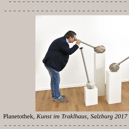
-----------
---------------
---------------------------
Planetothek
, Kunst im T
-----------
----------------