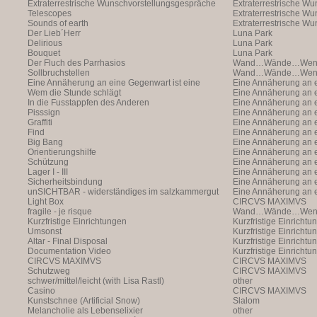
Extraterrestrische Wunschvorstellungsgespräche
Extraterrestrische W
Telescopes
(with Markus Hofer)
Extraterrestrische W
Sounds of earth
(with Markus Hofer)
Extraterrestrische W
Der Lieb´Herr
(with Markus Hofer)
Luna Park
Delirious
Luna Park
Bouquet
Luna Park
Der Fluch des Parrhasios
Wand…Wände…Wende
Sollbruchstellen
Wand…Wände…Wende
Eine Annäherung an eine Gegenwart ist eine
Eine Annäherung an e
Annäherung an eine Ann
Wem die Stunde schlägt
Annäherung an eine 
Eine Annäherung an e
In die Fusstappfen des Anderen
Vergangenheit ist ei
Annäherung an eine 
Eine Annäherung an e
Pisssign
Vergangenheit ist ei
Annäherung
Eine Annäherung an e
Graffiti
Annäherung an eine 
Eine Annäherung an e
Find
Vergangenheit ist ei
Annäherung an eine 
Eine Annäherung an e
Big Bang
Vergangenheit ist ei
Annäherung an eine 
Eine Annäherung an e
Orientierungshilfe
Vergangenheit ist ei
Annäherung an eine 
Eine Annäherung an e
Schützung
Vergangenheit ist ei
Annäherung an eine 
Eine Annäherung an e
Lager I - III
Vergangenheit ist ei
Annäherung an eine 
Eine Annäherung an e
Sicherheitsbindung
Vergangenheit ist ei
Annäherung an eine 
Eine Annäherung an e
unSICHTBAR - widerständiges im salzkammergut
Vergangenheit ist ei
Annäherung an eine 
Eine Annäherung an e
Light Box
Vergangenheit ist ei
Annäherung
CIRCVS MAXIMVS
fragile - je risque
Wand…Wände…Wende
Kurzfristige Einrichtungen
Kurzfristige Einrichtu
Umsonst
Kurzfristige Einrichtu
Altar - Final Disposal
Kurzfristige Einrichtu
Documentation Video
Kurzfristige Einrichtu
CIRCVS MAXIMVS
CIRCVS MAXIMVS
Schutzweg
CIRCVS MAXIMVS
schwer/mittel/leicht (with Lisa Rastl)
other
Casino
CIRCVS MAXIMVS
Kunstschnee (Artificial Snow)
Slalom
Melancholie als Lebenselixier
other