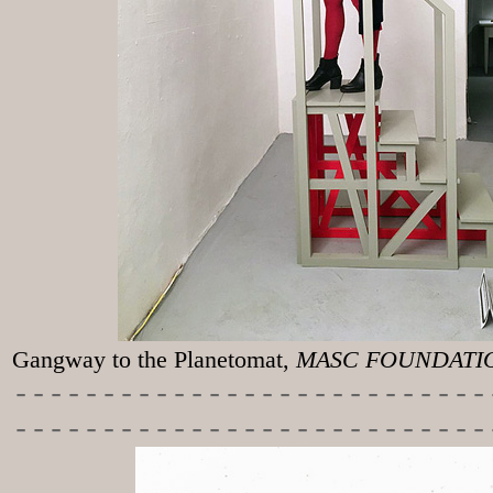
Gangway to the
Planetomat,
MASC FOUNDATION
-----------
----------------
---------------------------