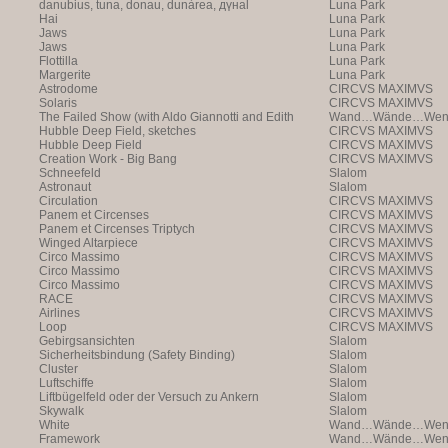
danubius, tuna, donau, dunàrea, дүнаl
Luna Park
Hai
Luna Park
Jaws
Luna Park
Jaws
Luna Park
Flottilla
Luna Park
Margerite
Luna Park
Astrodome
CIRCVS MAXIMVS
Solaris
CIRCVS MAXIMVS
The Failed Show (with Aldo Giannotti and Edith
Wand…Wände…Wende
Payer)
Hubble Deep Field, sketches
CIRCVS MAXIMVS
Hubble Deep Field
CIRCVS MAXIMVS
Creation Work - Big Bang
CIRCVS MAXIMVS
Schneefeld
Slalom
Astronaut
Slalom
Circulation
CIRCVS MAXIMVS
Panem et Circenses
CIRCVS MAXIMVS
Panem et Circenses Triptych
CIRCVS MAXIMVS
Winged Altarpiece
CIRCVS MAXIMVS
Circo Massimo
CIRCVS MAXIMVS
Circo Massimo
CIRCVS MAXIMVS
Circo Massimo
CIRCVS MAXIMVS
RACE
CIRCVS MAXIMVS
Airlines
CIRCVS MAXIMVS
Loop
CIRCVS MAXIMVS
Gebirgsansichten
Slalom
Sicherheitsbindung (Safety Binding)
Slalom
Cluster
Slalom
Luftschiffe
Slalom
Liftbügelfeld oder der Versuch zu Ankern
Slalom
Skywalk
Slalom
White
Wand…Wände…Wende
Framework
Wand…Wände…Wende