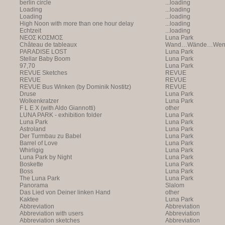
berlin circle
...loading
Loading
...loading
Loading
...loading
High Noon with more than one hour delay
...loading
Echtzeit
...loading
NEOΣ KOΣMOΣ
Luna Park
Château de tableaux
Wand…Wände…Wende
PARADISE LOST
Luna Park
Stellar Baby Boom
Luna Park
97,70
Luna Park
REVUE Sketches
REVUE
REVUE
REVUE
REVUE Bus Winken (by Dominik Nostitz)
REVUE
Druse
Luna Park
Wolkenkratzer
Luna Park
F L E X (with Aldo Giannotti)
other
LUNA PARK - exhibition folder
Luna Park
Luna Park
Luna Park
Astroland
Luna Park
Der Turmbau zu Babel
Luna Park
Barrel of Love
Luna Park
Whirligig
Luna Park
Luna Park by Night
Luna Park
Boskette
Luna Park
Boss
Luna Park
The Luna Park
Luna Park
Panorama
Slalom
Das Lied von Deiner linken Hand
other
Kaktee
Luna Park
Abbreviation
Abbreviation
Abbreviation with users
Abbreviation
Abbreviation sketches
Abbreviation