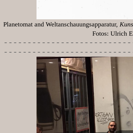
Planetomat and Weltanschauungsapparatur,
Kunst
Fotos: Ulrich Egg
-----------
----------------
---------------------------