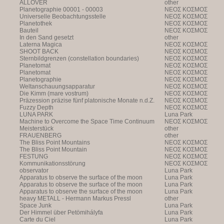
ALLOVER
other
Planetographie 00001 - 00003
NEOΣ KOΣMOΣ
Universelle Beobachtungsstelle
NEOΣ KOΣMOΣ
Planetothek
NEOΣ KOΣMOΣ
Bauteil
NEOΣ KOΣMOΣ
In den Sand gesetzt
other
Laterna Magica
NEOΣ KOΣMOΣ
SHOOT BACK
NEOΣ KOΣMOΣ
Sternbildgrenzen (constellation boundaries)
NEOΣ KOΣMOΣ
Planetomat
NEOΣ KOΣMOΣ
Planetomat
NEOΣ KOΣMOΣ
Planetographie
NEOΣ KOΣMOΣ
Weltanschauungsapparatur
NEOΣ KOΣMOΣ
Die Kimm (mare vostrum)
NEOΣ KOΣMOΣ
Präzession präzise fünf platonische Monate n.d.Z.
NEOΣ KOΣMOΣ
Fuzzy Depth
NEOΣ KOΣMOΣ
LUNA PARK
Luna Park
Machine to Overcome the Space Time Continuum
NEOΣ KOΣMOΣ
Meisterstück
other
FRAUENBERG
other
The Bliss Point Mountains
NEOΣ KOΣMOΣ
The Bliss Point Mountain
NEOΣ KOΣMOΣ
FESTUNG
NEOΣ KOΣMOΣ
Kommunikationsstörung
NEOΣ KOΣMOΣ
observator
Luna Park
Apparatus to observe the surface of the moon
Luna Park
Apparatus to observe the surface of the moon
Luna Park
Apparatus to observe the surface of the moon
Luna Park
heavy METALL - Hermann Markus Pressl
other
Space Junk
Luna Park
Der Himmel über Petömihályfa
Luna Park
Carte du Ciel
Luna Park