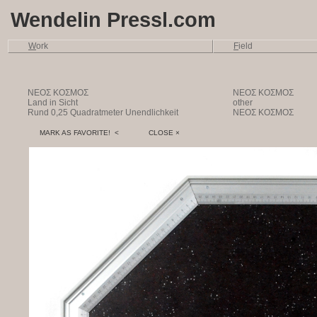
Wendelin Pressl.com
W
ork
F
ield
NEOΣ KOΣMOΣ
NEOΣ KOΣMOΣ
Land in Sicht
other
Rund 0,25 Quadratmeter Unendlichkeit
NEOΣ KOΣMOΣ
MARK AS FAVORITE! <
CLOSE ×