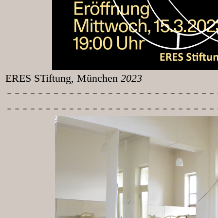
ERES STiftung, München
2023
-----------
----------------
---------------------------