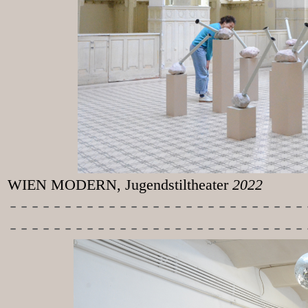
WIEN MODERN, Jugendstiltheater
2022
-----------
----------------
---------------------------