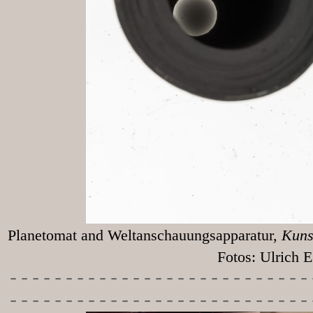
Planetomat and Weltanschauungsapparatur,
Kunst
Fotos: Ulrich Egg
-----------
----------------
---------------------------