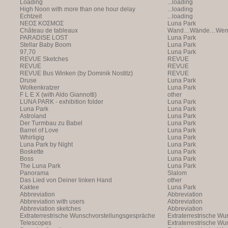
Loading
...loading
High Noon with more than one hour delay
...loading
Echtzeit
...loading
NEOΣ KOΣMOΣ
Luna Park
Château de tableaux
Wand…Wände…Wende
PARADISE LOST
Luna Park
Stellar Baby Boom
Luna Park
97,70
Luna Park
REVUE Sketches
REVUE
REVUE
REVUE
REVUE Bus Winken (by Dominik Nostitz)
REVUE
Druse
Luna Park
Wolkenkratzer
Luna Park
F L E X (with Aldo Giannotti)
other
LUNA PARK - exhibition folder
Luna Park
Luna Park
Luna Park
Astroland
Luna Park
Der Turmbau zu Babel
Luna Park
Barrel of Love
Luna Park
Whirligig
Luna Park
Luna Park by Night
Luna Park
Boskette
Luna Park
Boss
Luna Park
The Luna Park
Luna Park
Panorama
Slalom
Das Lied von Deiner linken Hand
other
Kaktee
Luna Park
Abbreviation
Abbreviation
Abbreviation with users
Abbreviation
Abbreviation sketches
Abbreviation
Extraterrestrische Wunschvorstellungsgespräche
Extraterrestrische W
Telescopes
(with Markus Hofer)
Extraterrestrische W