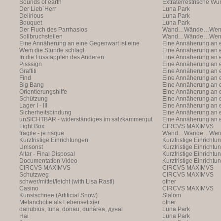
Sounds of earth
(with Markus Hofer)
Extraterrestrische W
Der Lieb´Herr
(with Markus Hofer)
Luna Park
Delirious
Luna Park
Bouquet
Luna Park
Der Fluch des Parrhasios
Wand…Wände…Wende
Sollbruchstellen
Wand…Wände…Wende
Eine Annäherung an eine Gegenwart ist eine
Eine Annäherung an e
Annäherung an eine Ann
Wem die Stunde schlägt
Annäherung an eine 
Eine Annäherung an e
In die Fusstappfen des Anderen
Vergangenheit ist ei
Annäherung an eine 
Eine Annäherung an e
Pisssign
Vergangenheit ist ei
Annäherung
Eine Annäherung an e
Graffiti
Annäherung an eine 
Eine Annäherung an e
Find
Vergangenheit ist ei
Annäherung an eine 
Eine Annäherung an e
Big Bang
Vergangenheit ist ei
Annäherung an eine 
Eine Annäherung an e
Orientierungshilfe
Vergangenheit ist ei
Annäherung an eine 
Eine Annäherung an e
Schützung
Vergangenheit ist ei
Annäherung an eine 
Eine Annäherung an e
Lager I - III
Vergangenheit ist ei
Annäherung an eine 
Eine Annäherung an e
Sicherheitsbindung
Vergangenheit ist ei
Annäherung an eine 
Eine Annäherung an e
unSICHTBAR - widerständiges im salzkammergut
Vergangenheit ist ei
Annäherung an eine 
Eine Annäherung an e
Light Box
Vergangenheit ist ei
Annäherung
CIRCVS MAXIMVS
fragile - je risque
Wand…Wände…Wende
Kurzfristige Einrichtungen
Kurzfristige Einrichtu
Umsonst
Kurzfristige Einrichtu
Altar - Final Disposal
Kurzfristige Einrichtu
Documentation Video
Kurzfristige Einrichtu
CIRCVS MAXIMVS
CIRCVS MAXIMVS
Schutzweg
CIRCVS MAXIMVS
schwer/mittel/leicht (with Lisa Rastl)
other
Casino
CIRCVS MAXIMVS
Kunstschnee (Artificial Snow)
Slalom
Melancholie als Lebenselixier
other
danubius, tuna, donau, dunàrea, дүнаl
Luna Park
Hai
Luna Park