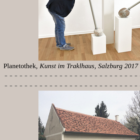
Planetothek
, Kunst im T
-----------
----------------
---------------------------