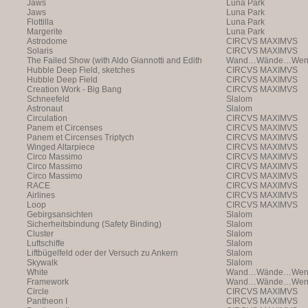
Jaws
Luna Park
Jaws
Luna Park
Flottilla
Luna Park
Margerite
Luna Park
Astrodome
CIRCVS MAXIMVS
Solaris
CIRCVS MAXIMVS
The Failed Show (with Aldo Giannotti and Edith
Wand…Wände…Wende
Payer)
Hubble Deep Field, sketches
CIRCVS MAXIMVS
Hubble Deep Field
CIRCVS MAXIMVS
Creation Work - Big Bang
CIRCVS MAXIMVS
Schneefeld
Slalom
Astronaut
Slalom
Circulation
CIRCVS MAXIMVS
Panem et Circenses
CIRCVS MAXIMVS
Panem et Circenses Triptych
CIRCVS MAXIMVS
Winged Altarpiece
CIRCVS MAXIMVS
Circo Massimo
CIRCVS MAXIMVS
Circo Massimo
CIRCVS MAXIMVS
Circo Massimo
CIRCVS MAXIMVS
RACE
CIRCVS MAXIMVS
Airlines
CIRCVS MAXIMVS
Loop
CIRCVS MAXIMVS
Gebirgsansichten
Slalom
Sicherheitsbindung (Safety Binding)
Slalom
Cluster
Slalom
Luftschiffe
Slalom
Liftbügelfeld oder der Versuch zu Ankern
Slalom
Skywalk
Slalom
White
Wand…Wände…Wende
Framework
Wand…Wände…Wende
Circle
CIRCVS MAXIMVS
Pantheon I
CIRCVS MAXIMVS