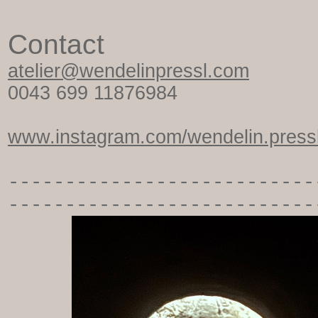
Contact
atelier@wendelinpressl.com
0043 699 11876984
www.instagram.com/wendelin.pressl
-----------
----------------
---------------------------