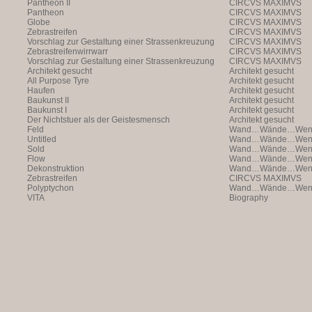
Pantheon II
CIRCVS MAXIMVS
Pantheon
CIRCVS MAXIMVS
Globe
CIRCVS MAXIMVS
Zebrastreifen
CIRCVS MAXIMVS
Vorschlag zur Gestaltung einer Strassenkreuzung
CIRCVS MAXIMVS
Zebrastreifenwirrwarr
CIRCVS MAXIMVS
Vorschlag zur Gestaltung einer Strassenkreuzung
CIRCVS MAXIMVS
Architekt gesucht
Architekt gesucht
All Purpose Tyre
Architekt gesucht
Haufen
Architekt gesucht
Baukunst II
Architekt gesucht
Baukunst I
Architekt gesucht
Der Nichtstuer als der Geistesmensch
Architekt gesucht
Feld
Wand…Wände…Wende
Untitled
Wand…Wände…Wende
Sold
Wand…Wände…Wende
Flow
Wand…Wände…Wende
Dekonstruktion
Wand…Wände…Wende
Zebrastreifen
CIRCVS MAXIMVS
Polyptychon
Wand…Wände…Wende
VITA
Biography