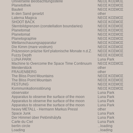
Universelle Beobachtungsstelle
NEOΣ KOΣMOΣ
Planetothek
NEOΣ KOΣMOΣ
Bauteil
NEOΣ KOΣMOΣ
In den Sand gesetzt
other
Laterna Magica
NEOΣ KOΣMOΣ
SHOOT BACK
NEOΣ KOΣMOΣ
Sternbildgrenzen (constellation boundaries)
NEOΣ KOΣMOΣ
Planetomat
NEOΣ KOΣMOΣ
Planetomat
NEOΣ KOΣMOΣ
Planetographie
NEOΣ KOΣMOΣ
Weltanschauungsapparatur
NEOΣ KOΣMOΣ
Die Kimm (mare vostrum)
NEOΣ KOΣMOΣ
Präzession präzise fünf platonische Monate n.d.Z.
NEOΣ KOΣMOΣ
Fuzzy Depth
NEOΣ KOΣMOΣ
LUNA PARK
Luna Park
Machine to Overcome the Space Time Continuum
NEOΣ KOΣMOΣ
Meisterstück
other
FRAUENBERG
other
The Bliss Point Mountains
NEOΣ KOΣMOΣ
The Bliss Point Mountain
NEOΣ KOΣMOΣ
FESTUNG
NEOΣ KOΣMOΣ
Kommunikationsstörung
NEOΣ KOΣMOΣ
observator
Luna Park
Apparatus to observe the surface of the moon
Luna Park
Apparatus to observe the surface of the moon
Luna Park
Apparatus to observe the surface of the moon
Luna Park
heavy METALL - Hermann Markus Pressl
other
Space Junk
Luna Park
Der Himmel über Petömihályfa
Luna Park
Carte du Ciel
Luna Park
berlin circle
...loading
Loading
...loading