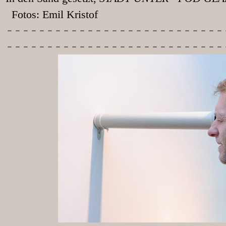
Fotos: Emil Kristof
-----------
----------------
---------------------------