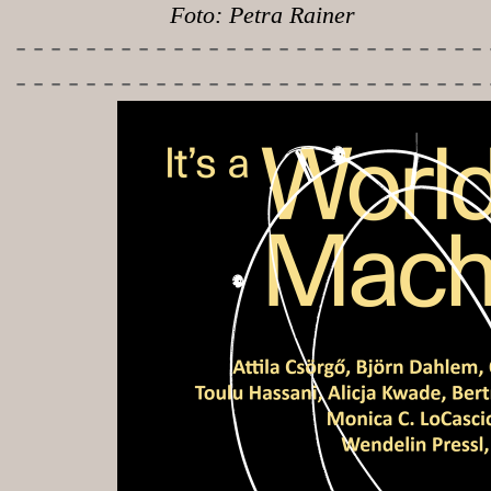
Foto: Petra Rainer
-----------
----------------
---------------------------