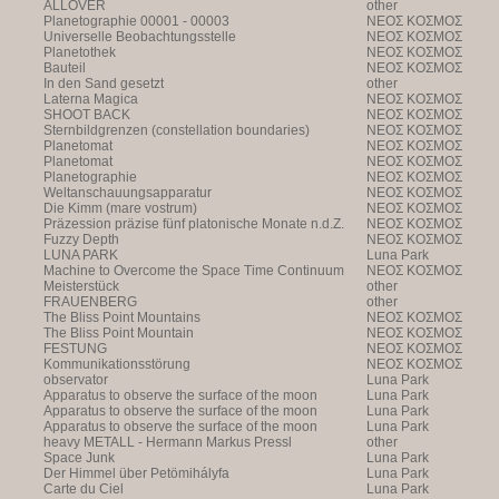
ALLOVER
other
Planetographie 00001 - 00003
NEOΣ KOΣMOΣ
Universelle Beobachtungsstelle
NEOΣ KOΣMOΣ
Planetothek
NEOΣ KOΣMOΣ
Bauteil
NEOΣ KOΣMOΣ
In den Sand gesetzt
other
Laterna Magica
NEOΣ KOΣMOΣ
SHOOT BACK
NEOΣ KOΣMOΣ
Sternbildgrenzen (constellation boundaries)
NEOΣ KOΣMOΣ
Planetomat
NEOΣ KOΣMOΣ
Planetomat
NEOΣ KOΣMOΣ
Planetographie
NEOΣ KOΣMOΣ
Weltanschauungsapparatur
NEOΣ KOΣMOΣ
Die Kimm (mare vostrum)
NEOΣ KOΣMOΣ
Präzession präzise fünf platonische Monate n.d.Z.
NEOΣ KOΣMOΣ
Fuzzy Depth
NEOΣ KOΣMOΣ
LUNA PARK
Luna Park
Machine to Overcome the Space Time Continuum
NEOΣ KOΣMOΣ
Meisterstück
other
FRAUENBERG
other
The Bliss Point Mountains
NEOΣ KOΣMOΣ
The Bliss Point Mountain
NEOΣ KOΣMOΣ
FESTUNG
NEOΣ KOΣMOΣ
Kommunikationsstörung
NEOΣ KOΣMOΣ
observator
Luna Park
Apparatus to observe the surface of the moon
Luna Park
Apparatus to observe the surface of the moon
Luna Park
Apparatus to observe the surface of the moon
Luna Park
heavy METALL - Hermann Markus Pressl
other
Space Junk
Luna Park
Der Himmel über Petömihályfa
Luna Park
Carte du Ciel
Luna Park