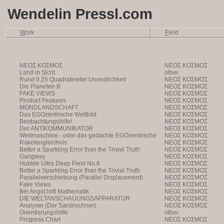
Wendelin Pressl.com
W
ork
F
ield
NEOΣ KOΣMOΣ
NEOΣ KOΣMOΣ
Land in Sicht
other
Rund 0,25 Quadratmeter Unendlichkeit
NEOΣ KOΣMOΣ
Die Planeten B
NEOΣ KOΣMOΣ
FAKE VIEWS
NEOΣ KOΣMOΣ
Product Features
NEOΣ KOΣMOΣ
MONDLANDSCHAFT
NEOΣ KOΣMOΣ
Das EGOzentrische Weltbild
NEOΣ KOΣMOΣ
Beobachtungshilfe!
NEOΣ KOΣMOΣ
Der ANTIKOMMUNIKATOR
NEOΣ KOΣMOΣ
Weltmaschine - oder das gedachte EGOzentrische
NEOΣ KOΣMOΣ
Weltbild
Raketengleichnis
NEOΣ KOΣMOΣ
Better a Sparkling Error than the Trivial Truth
NEOΣ KOΣMOΣ
Gangway
NEOΣ KOΣMOΣ
Hubble Ultra Deep Field No.6
NEOΣ KOΣMOΣ
Better a Sparkling Error than the Trivial Truth
NEOΣ KOΣMOΣ
Parallelverschiebung (Parallel Displacement)
NEOΣ KOΣMOΣ
Fake Views
NEOΣ KOΣMOΣ
Bei Angst hilft Mathematik
NEOΣ KOΣMOΣ
DIE WELTANSCHAUUNGSAPPARATUR
NEOΣ KOΣMOΣ
Analyser (Der Sandrechner)
NEOΣ KOΣMOΣ
Orientierungshilfe
other
Progress Chart
NEOΣ KOΣMOΣ