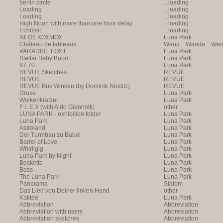
berlin circle
...loading
Loading
...loading
Loading
...loading
High Noon with more than one hour delay
...loading
Echtzeit
...loading
NEOΣ KOΣMOΣ
Luna Park
Château de tableaux
Wand…Wände…Wende
PARADISE LOST
Luna Park
Stellar Baby Boom
Luna Park
97,70
Luna Park
REVUE Sketches
REVUE
REVUE
REVUE
REVUE Bus Winken (by Dominik Nostitz)
REVUE
Druse
Luna Park
Wolkenkratzer
Luna Park
F L E X (with Aldo Giannotti)
other
LUNA PARK - exhibition folder
Luna Park
Luna Park
Luna Park
Astroland
Luna Park
Der Turmbau zu Babel
Luna Park
Barrel of Love
Luna Park
Whirligig
Luna Park
Luna Park by Night
Luna Park
Boskette
Luna Park
Boss
Luna Park
The Luna Park
Luna Park
Panorama
Slalom
Das Lied von Deiner linken Hand
other
Kaktee
Luna Park
Abbreviation
Abbreviation
Abbreviation with users
Abbreviation
Abbreviation sketches
Abbreviation