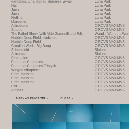
danubius, tuna, donau, dunàrea, дүнаl
Luna Park
Hai
Luna Park
Jaws
Luna Park
Jaws
Luna Park
Flottilla
Luna Park
Margerite
Luna Park
Astrodome
CIRCVS MAXIMVS
Solaris
CIRCVS MAXIMVS
The Failed Show (with Aldo Giannotti and Edith
Wand…Wände…Wende
Payer)
Hubble Deep Field, sketches
CIRCVS MAXIMVS
Hubble Deep Field
CIRCVS MAXIMVS
Creation Work - Big Bang
CIRCVS MAXIMVS
Schneefeld
Slalom
Astronaut
Slalom
Circulation
CIRCVS MAXIMVS
Panem et Circenses
CIRCVS MAXIMVS
Panem et Circenses Triptych
CIRCVS MAXIMVS
Winged Altarpiece
CIRCVS MAXIMVS
Circo Massimo
CIRCVS MAXIMVS
Circo Massimo
CIRCVS MAXIMVS
Circo Massimo
CIRCVS MAXIMVS
RACE
CIRCVS MAXIMVS
Airlines
CIRCVS MAXIMVS
MARK AS FAVORITE! <
CLOSE ×