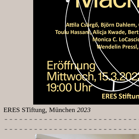
ERES STiftung, München
2023
-----------
----------------
---------------------------