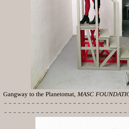
Gangway to the
Planetomat,
MASC FOUNDATION
-----------
----------------
---------------------------