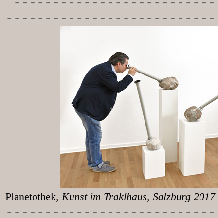
-----------
---------------
---------------------------
Planetothek
, Kunst im T
-----------
----------------