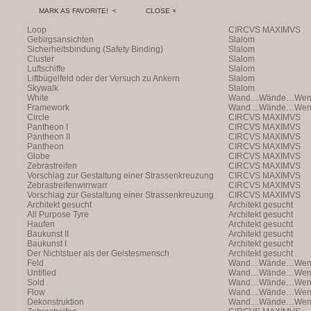
MARK AS FAVORITE! <
CLOSE ×
Loop
CIRCVS MAXIMVS
Gebirgsansichten
Slalom
Sicherheitsbindung (Safety Binding)
Slalom
Cluster
Slalom
Luftschiffe
Slalom
Liftbügelfeld oder der Versuch zu Ankern
Slalom
Skywalk
Slalom
White
Wand…Wände…Wende
Framework
Wand…Wände…Wende
Circle
CIRCVS MAXIMVS
Pantheon I
CIRCVS MAXIMVS
Pantheon II
CIRCVS MAXIMVS
Pantheon
CIRCVS MAXIMVS
Globe
CIRCVS MAXIMVS
Zebrastreifen
CIRCVS MAXIMVS
Vorschlag zur Gestaltung einer Strassenkreuzung
CIRCVS MAXIMVS
Zebrastreifenwirrwarr
CIRCVS MAXIMVS
Vorschlag zur Gestaltung einer Strassenkreuzung
CIRCVS MAXIMVS
Architekt gesucht
Architekt gesucht
All Purpose Tyre
Architekt gesucht
Haufen
Architekt gesucht
Baukunst II
Architekt gesucht
Baukunst I
Architekt gesucht
Der Nichtstuer als der Geistesmensch
Architekt gesucht
Feld
Wand…Wände…Wende
Untitled
Wand…Wände…Wende
Sold
Wand…Wände…Wende
Flow
Wand…Wände…Wende
Dekonstruktion
Wand…Wände…Wende