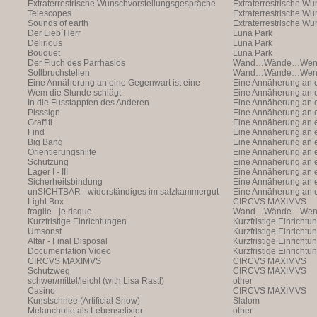
Extraterrestrische Wunschvorstellungsgespräche
Extraterrestrische W
Telescopes
(with Markus Hofer)
Extraterrestrische W
Sounds of earth
(with Markus Hofer)
Extraterrestrische W
Der Lieb´Herr
(with Markus Hofer)
Luna Park
Delirious
Luna Park
Bouquet
Luna Park
Der Fluch des Parrhasios
Wand…Wände…Wende
Sollbruchstellen
Wand…Wände…Wende
Eine Annäherung an eine Gegenwart ist eine
Eine Annäherung an e
Annäherung an eine Ann
Wem die Stunde schlägt
Annäherung an eine 
Eine Annäherung an e
In die Fusstappfen des Anderen
Vergangenheit ist ei
Annäherung an eine 
Eine Annäherung an e
Pisssign
Vergangenheit ist ei
Annäherung
Eine Annäherung an e
Graffiti
Annäherung an eine 
Eine Annäherung an e
Find
Vergangenheit ist ei
Annäherung an eine 
Eine Annäherung an e
Big Bang
Vergangenheit ist ei
Annäherung an eine 
Eine Annäherung an e
Orientierungshilfe
Vergangenheit ist ei
Annäherung an eine 
Eine Annäherung an e
Schützung
Vergangenheit ist ei
Annäherung an eine 
Eine Annäherung an e
Lager I - III
Vergangenheit ist ei
Annäherung an eine 
Eine Annäherung an e
Sicherheitsbindung
Vergangenheit ist ei
Annäherung an eine 
Eine Annäherung an e
unSICHTBAR - widerständiges im salzkammergut
Vergangenheit ist ei
Annäherung an eine 
Eine Annäherung an e
Light Box
Vergangenheit ist ei
Annäherung
CIRCVS MAXIMVS
fragile - je risque
Wand…Wände…Wende
Kurzfristige Einrichtungen
Kurzfristige Einrichtu
Umsonst
Kurzfristige Einrichtu
Altar - Final Disposal
Kurzfristige Einrichtu
Documentation Video
Kurzfristige Einrichtu
CIRCVS MAXIMVS
CIRCVS MAXIMVS
Schutzweg
CIRCVS MAXIMVS
schwer/mittel/leicht (with Lisa Rastl)
other
Casino
CIRCVS MAXIMVS
Kunstschnee (Artificial Snow)
Slalom
Melancholie als Lebenselixier
other