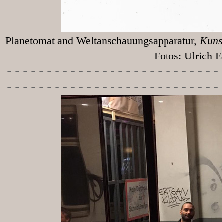
Planetomat and Weltanschauungsapparatur,
Kunst
Fotos: Ulrich Egg
-----------
----------------
---------------------------