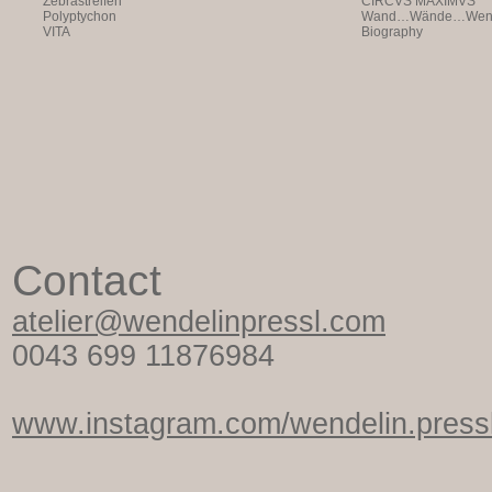
Zebrastreifen
CIRCVS MAXIMVS
Polyptychon
Wand…Wände…Wende
VITA
Biography
Contact
atelier@wendelinpressl.com
0043 699 11876984
www.instagram.com/wendelin.pressl