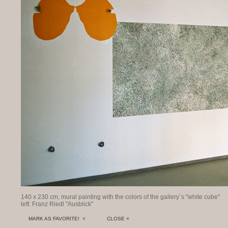
140 x 230 cm, mural painting with the colors of the gallery´s "white cube"
left: Franz Riedl "Ausblick"
MARK AS FAVORITE! <
CLOSE ×