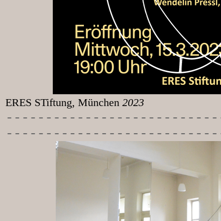
ERES STiftung, München
2023
-----------
----------------
---------------------------