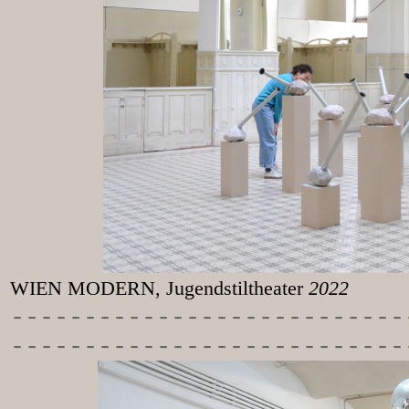
WIEN MODERN, Jugendstiltheater
2022
-----------
----------------
---------------------------