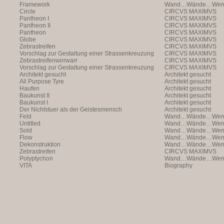
Framework
Wand…Wände…Wende
Circle
CIRCVS MAXIMVS
Pantheon I
CIRCVS MAXIMVS
Pantheon II
CIRCVS MAXIMVS
Pantheon
CIRCVS MAXIMVS
Globe
CIRCVS MAXIMVS
Zebrastreifen
CIRCVS MAXIMVS
Vorschlag zur Gestaltung einer Strassenkreuzung
CIRCVS MAXIMVS
Zebrastreifenwirrwarr
CIRCVS MAXIMVS
Vorschlag zur Gestaltung einer Strassenkreuzung
CIRCVS MAXIMVS
Architekt gesucht
Architekt gesucht
All Purpose Tyre
Architekt gesucht
Haufen
Architekt gesucht
Baukunst II
Architekt gesucht
Baukunst I
Architekt gesucht
Der Nichtstuer als der Geistesmensch
Architekt gesucht
Feld
Wand…Wände…Wende
Untitled
Wand…Wände…Wende
Sold
Wand…Wände…Wende
Flow
Wand…Wände…Wende
Dekonstruktion
Wand…Wände…Wende
Zebrastreifen
CIRCVS MAXIMVS
Polyptychon
Wand…Wände…Wende
VITA
Biography