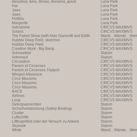
danubius, tuna, donau, dunàrea, дүнаl
Luna Park
Hai
Luna Park
Jaws
Luna Park
Jaws
Luna Park
Flottilla
Luna Park
Margerite
Luna Park
Astrodome
CIRCVS MAXIMVS
Solaris
CIRCVS MAXIMVS
The Failed Show (with Aldo Giannotti and Edith
Wand…Wände…Wende
Payer)
Hubble Deep Field, sketches
CIRCVS MAXIMVS
Hubble Deep Field
CIRCVS MAXIMVS
Creation Work - Big Bang
CIRCVS MAXIMVS
Schneefeld
Slalom
Astronaut
Slalom
Circulation
CIRCVS MAXIMVS
Panem et Circenses
CIRCVS MAXIMVS
Panem et Circenses Triptych
CIRCVS MAXIMVS
Winged Altarpiece
CIRCVS MAXIMVS
Circo Massimo
CIRCVS MAXIMVS
Circo Massimo
CIRCVS MAXIMVS
Circo Massimo
CIRCVS MAXIMVS
RACE
CIRCVS MAXIMVS
Airlines
CIRCVS MAXIMVS
Loop
CIRCVS MAXIMVS
Gebirgsansichten
Slalom
Sicherheitsbindung (Safety Binding)
Slalom
Cluster
Slalom
Luftschiffe
Slalom
Liftbügelfeld oder der Versuch zu Ankern
Slalom
Skywalk
Slalom
White
Wand…Wände…Wende