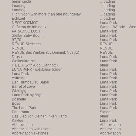
berlin circle
...loading
Loading
...loading
Loading
...loading
High Noon with more than one hour delay
...loading
Echtzeit
...loading
NEOΣ KOΣMOΣ
Luna Park
Château de tableaux
Wand…Wände…Wende
PARADISE LOST
Luna Park
Stellar Baby Boom
Luna Park
97,70
Luna Park
REVUE Sketches
REVUE
REVUE
REVUE
REVUE Bus Winken (by Dominik Nostitz)
REVUE
Druse
Luna Park
Wolkenkratzer
Luna Park
F L E X (with Aldo Giannotti)
other
LUNA PARK - exhibition folder
Luna Park
Luna Park
Luna Park
Astroland
Luna Park
Der Turmbau zu Babel
Luna Park
Barrel of Love
Luna Park
Whirligig
Luna Park
Luna Park by Night
Luna Park
Boskette
Luna Park
Boss
Luna Park
The Luna Park
Luna Park
Panorama
Slalom
Das Lied von Deiner linken Hand
other
Kaktee
Luna Park
Abbreviation
Abbreviation
Abbreviation with users
Abbreviation
Abbreviation sketches
Abbreviation