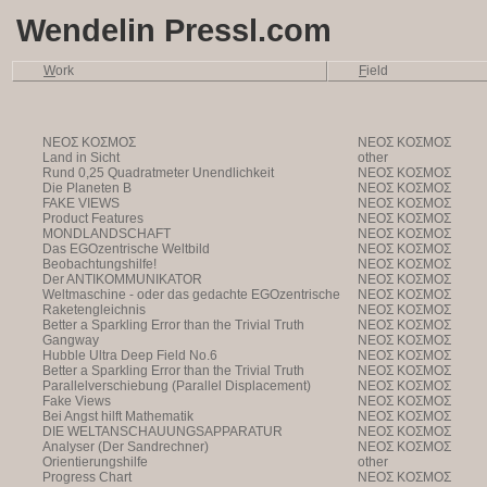
Wendelin Pressl.com
W
ork
F
ield
NEOΣ KOΣMOΣ
NEOΣ KOΣMOΣ
Land in Sicht
other
Rund 0,25 Quadratmeter Unendlichkeit
NEOΣ KOΣMOΣ
Die Planeten B
NEOΣ KOΣMOΣ
FAKE VIEWS
NEOΣ KOΣMOΣ
Product Features
NEOΣ KOΣMOΣ
MONDLANDSCHAFT
NEOΣ KOΣMOΣ
Das EGOzentrische Weltbild
NEOΣ KOΣMOΣ
Beobachtungshilfe!
NEOΣ KOΣMOΣ
Der ANTIKOMMUNIKATOR
NEOΣ KOΣMOΣ
Weltmaschine - oder das gedachte EGOzentrische
NEOΣ KOΣMOΣ
Weltbild
Raketengleichnis
NEOΣ KOΣMOΣ
Better a Sparkling Error than the Trivial Truth
NEOΣ KOΣMOΣ
Gangway
NEOΣ KOΣMOΣ
Hubble Ultra Deep Field No.6
NEOΣ KOΣMOΣ
Better a Sparkling Error than the Trivial Truth
NEOΣ KOΣMOΣ
Parallelverschiebung (Parallel Displacement)
NEOΣ KOΣMOΣ
Fake Views
NEOΣ KOΣMOΣ
Bei Angst hilft Mathematik
NEOΣ KOΣMOΣ
DIE WELTANSCHAUUNGSAPPARATUR
NEOΣ KOΣMOΣ
Analyser (Der Sandrechner)
NEOΣ KOΣMOΣ
Orientierungshilfe
other
Progress Chart
NEOΣ KOΣMOΣ