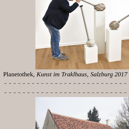
Planetothek
, Kunst im T
-----------
----------------
---------------------------