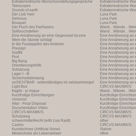
Extraterrestrische Wunschvorstellungsgespräche
Extraterrestrische W
Telescopes
(with Markus Hofer)
Extraterrestrische W
Sounds of earth
(with Markus Hofer)
Extraterrestrische W
Der Lieb´Herr
(with Markus Hofer)
Luna Park
Delirious
Luna Park
Bouquet
Luna Park
Der Fluch des Parrhasios
Wand…Wände…Wende
Sollbruchstellen
Wand…Wände…Wende
Eine Annäherung an eine Gegenwart ist eine
Eine Annäherung an e
Annäherung an eine Ann
Wem die Stunde schlägt
Annäherung an eine 
Eine Annäherung an e
In die Fusstappfen des Anderen
Vergangenheit ist ei
Annäherung an eine 
Eine Annäherung an e
Pisssign
Vergangenheit ist ei
Annäherung
Eine Annäherung an e
Graffiti
Annäherung an eine 
Eine Annäherung an e
Find
Vergangenheit ist ei
Annäherung an eine 
Eine Annäherung an e
Big Bang
Vergangenheit ist ei
Annäherung an eine 
Eine Annäherung an e
Orientierungshilfe
Vergangenheit ist ei
Annäherung an eine 
Eine Annäherung an e
Schützung
Vergangenheit ist ei
Annäherung an eine 
Eine Annäherung an e
Lager I - III
Vergangenheit ist ei
Annäherung an eine 
Eine Annäherung an e
Sicherheitsbindung
Vergangenheit ist ei
Annäherung an eine 
Eine Annäherung an e
unSICHTBAR - widerständiges im salzkammergut
Vergangenheit ist ei
Annäherung an eine 
Eine Annäherung an e
Light Box
Vergangenheit ist ei
Annäherung
CIRCVS MAXIMVS
fragile - je risque
Wand…Wände…Wende
Kurzfristige Einrichtungen
Kurzfristige Einrichtu
Umsonst
Kurzfristige Einrichtu
Altar - Final Disposal
Kurzfristige Einrichtu
Documentation Video
Kurzfristige Einrichtu
CIRCVS MAXIMVS
CIRCVS MAXIMVS
Schutzweg
CIRCVS MAXIMVS
schwer/mittel/leicht (with Lisa Rastl)
other
Casino
CIRCVS MAXIMVS
Kunstschnee (Artificial Snow)
Slalom
Melancholie als Lebenselixier
other