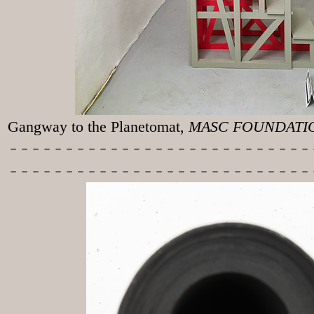
Gangway to the
Planetomat,
MASC FOUNDATION
-----------
----------------
---------------------------