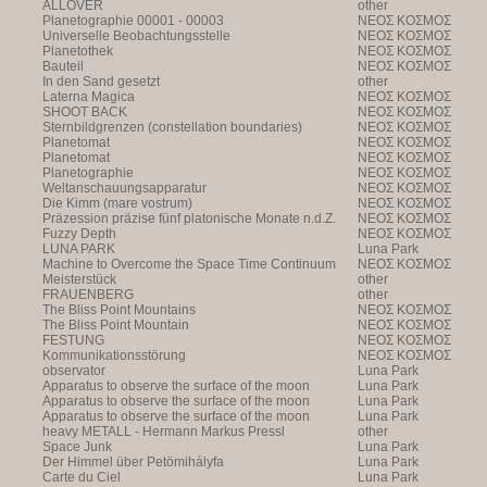
ALLOVER
other
Planetographie 00001 - 00003
NEOΣ KOΣMOΣ
Universelle Beobachtungsstelle
NEOΣ KOΣMOΣ
Planetothek
NEOΣ KOΣMOΣ
Bauteil
NEOΣ KOΣMOΣ
In den Sand gesetzt
other
Laterna Magica
NEOΣ KOΣMOΣ
SHOOT BACK
NEOΣ KOΣMOΣ
Sternbildgrenzen (constellation boundaries)
NEOΣ KOΣMOΣ
Planetomat
NEOΣ KOΣMOΣ
Planetomat
NEOΣ KOΣMOΣ
Planetographie
NEOΣ KOΣMOΣ
Weltanschauungsapparatur
NEOΣ KOΣMOΣ
Die Kimm (mare vostrum)
NEOΣ KOΣMOΣ
Präzession präzise fünf platonische Monate n.d.Z.
NEOΣ KOΣMOΣ
Fuzzy Depth
NEOΣ KOΣMOΣ
LUNA PARK
Luna Park
Machine to Overcome the Space Time Continuum
NEOΣ KOΣMOΣ
Meisterstück
other
FRAUENBERG
other
The Bliss Point Mountains
NEOΣ KOΣMOΣ
The Bliss Point Mountain
NEOΣ KOΣMOΣ
FESTUNG
NEOΣ KOΣMOΣ
Kommunikationsstörung
NEOΣ KOΣMOΣ
observator
Luna Park
Apparatus to observe the surface of the moon
Luna Park
Apparatus to observe the surface of the moon
Luna Park
Apparatus to observe the surface of the moon
Luna Park
heavy METALL - Hermann Markus Pressl
other
Space Junk
Luna Park
Der Himmel über Petömihályfa
Luna Park
Carte du Ciel
Luna Park