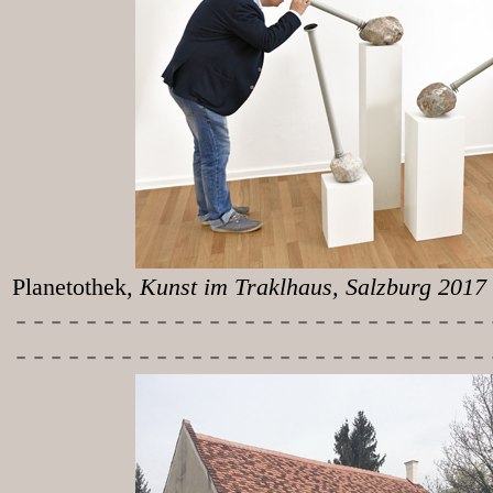
Planetothek
, Kunst im T
-----------
----------------
---------------------------