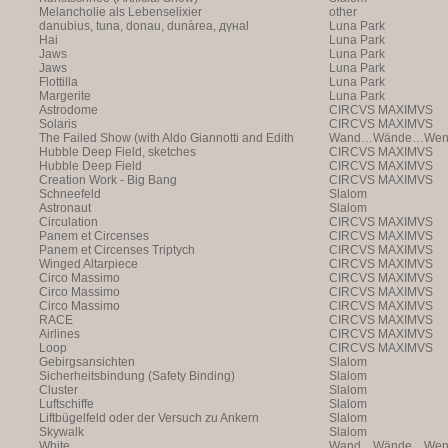
Melancholie als Lebenselixier
other
danubius, tuna, donau, dunàrea, дүнаl
Luna Park
Hai
Luna Park
Jaws
Luna Park
Jaws
Luna Park
Flottilla
Luna Park
Margerite
Luna Park
Astrodome
CIRCVS MAXIMVS
Solaris
CIRCVS MAXIMVS
The Failed Show (with Aldo Giannotti and Edith
Wand…Wände…Wende
Payer)
Hubble Deep Field, sketches
CIRCVS MAXIMVS
Hubble Deep Field
CIRCVS MAXIMVS
Creation Work - Big Bang
CIRCVS MAXIMVS
Schneefeld
Slalom
Astronaut
Slalom
Circulation
CIRCVS MAXIMVS
Panem et Circenses
CIRCVS MAXIMVS
Panem et Circenses Triptych
CIRCVS MAXIMVS
Winged Altarpiece
CIRCVS MAXIMVS
Circo Massimo
CIRCVS MAXIMVS
Circo Massimo
CIRCVS MAXIMVS
Circo Massimo
CIRCVS MAXIMVS
RACE
CIRCVS MAXIMVS
Airlines
CIRCVS MAXIMVS
Loop
CIRCVS MAXIMVS
Gebirgsansichten
Slalom
Sicherheitsbindung (Safety Binding)
Slalom
Cluster
Slalom
Luftschiffe
Slalom
Liftbügelfeld oder der Versuch zu Ankern
Slalom
Skywalk
Slalom
White
Wand…Wände…Wende