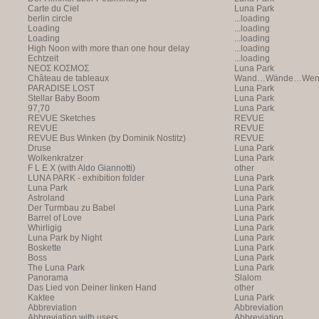
Carte du Ciel
Luna Park
berlin circle
...loading
Loading
...loading
Loading
...loading
High Noon with more than one hour delay
...loading
Echtzeit
...loading
NEOΣ KOΣMOΣ
Luna Park
Château de tableaux
Wand…Wände…Wende
PARADISE LOST
Luna Park
Stellar Baby Boom
Luna Park
97,70
Luna Park
REVUE Sketches
REVUE
REVUE
REVUE
REVUE Bus Winken (by Dominik Nostitz)
REVUE
Druse
Luna Park
Wolkenkratzer
Luna Park
F L E X (with Aldo Giannotti)
other
LUNA PARK - exhibition folder
Luna Park
Luna Park
Luna Park
Astroland
Luna Park
Der Turmbau zu Babel
Luna Park
Barrel of Love
Luna Park
Whirligig
Luna Park
Luna Park by Night
Luna Park
Boskette
Luna Park
Boss
Luna Park
The Luna Park
Luna Park
Panorama
Slalom
Das Lied von Deiner linken Hand
other
Kaktee
Luna Park
Abbreviation
Abbreviation
Abbreviation with users
Abbreviation