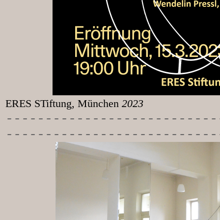
ERES STiftung, München
2023
-----------
----------------
---------------------------