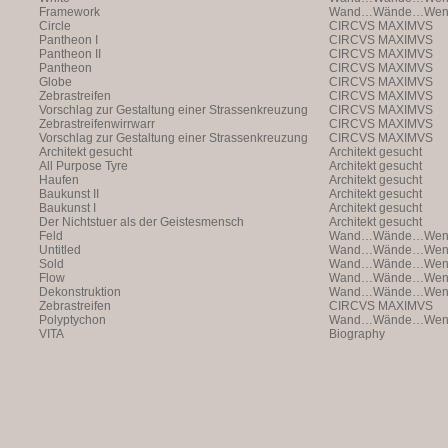
Framework
Wand…Wände…Wende
Circle
CIRCVS MAXIMVS
Pantheon I
CIRCVS MAXIMVS
Pantheon II
CIRCVS MAXIMVS
Pantheon
CIRCVS MAXIMVS
Globe
CIRCVS MAXIMVS
Zebrastreifen
CIRCVS MAXIMVS
Vorschlag zur Gestaltung einer Strassenkreuzung
CIRCVS MAXIMVS
Zebrastreifenwirrwarr
CIRCVS MAXIMVS
Vorschlag zur Gestaltung einer Strassenkreuzung
CIRCVS MAXIMVS
Architekt gesucht
Architekt gesucht
All Purpose Tyre
Architekt gesucht
Haufen
Architekt gesucht
Baukunst II
Architekt gesucht
Baukunst I
Architekt gesucht
Der Nichtstuer als der Geistesmensch
Architekt gesucht
Feld
Wand…Wände…Wende
Untitled
Wand…Wände…Wende
Sold
Wand…Wände…Wende
Flow
Wand…Wände…Wende
Dekonstruktion
Wand…Wände…Wende
Zebrastreifen
CIRCVS MAXIMVS
Polyptychon
Wand…Wände…Wende
VITA
Biography