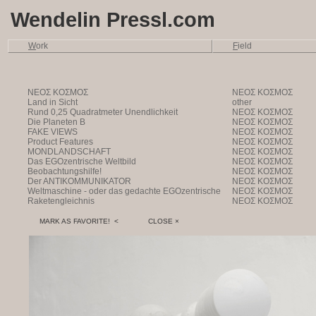
Wendelin Pressl.com
W
ork
F
ield
NEOΣ KOΣMOΣ
NEOΣ KOΣMOΣ
Land in Sicht
other
Rund 0,25 Quadratmeter Unendlichkeit
NEOΣ KOΣMOΣ
Die Planeten B
NEOΣ KOΣMOΣ
FAKE VIEWS
NEOΣ KOΣMOΣ
Product Features
NEOΣ KOΣMOΣ
MONDLANDSCHAFT
NEOΣ KOΣMOΣ
Das EGOzentrische Weltbild
NEOΣ KOΣMOΣ
Beobachtungshilfe!
NEOΣ KOΣMOΣ
Der ANTIKOMMUNIKATOR
NEOΣ KOΣMOΣ
Weltmaschine - oder das gedachte EGOzentrische
NEOΣ KOΣMOΣ
Weltbild
Raketengleichnis
NEOΣ KOΣMOΣ
MARK AS FAVORITE! <
CLOSE ×