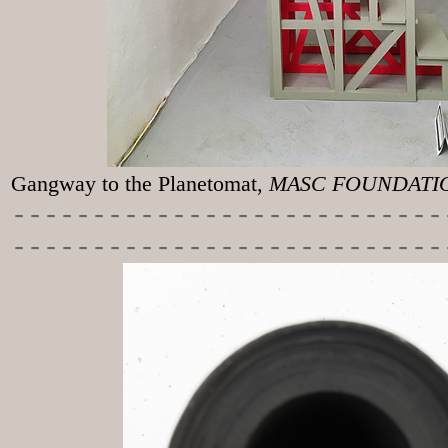
Gangway to the
Planetomat,
MASC FOUNDATION
-----------
----------------
---------------------------