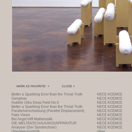
MARK AS FAVORITE! <
CLOSE ×
Better a Sparkling Error than the Trivial Truth
NEOΣ KOΣMOΣ
Gangway
NEOΣ KOΣMOΣ
Hubble Ultra Deep Field No.6
NEOΣ KOΣMOΣ
Better a Sparkling Error than the Trivial Truth
NEOΣ KOΣMOΣ
Parallelverschiebung (Parallel Displacement)
NEOΣ KOΣMOΣ
Fake Views
NEOΣ KOΣMOΣ
Bei Angst hilft Mathematik
NEOΣ KOΣMOΣ
DIE WELTANSCHAUUNGSAPPARATUR
NEOΣ KOΣMOΣ
Analyser (Der Sandrechner)
NEOΣ KOΣMOΣ
Orientierungshilfe
other