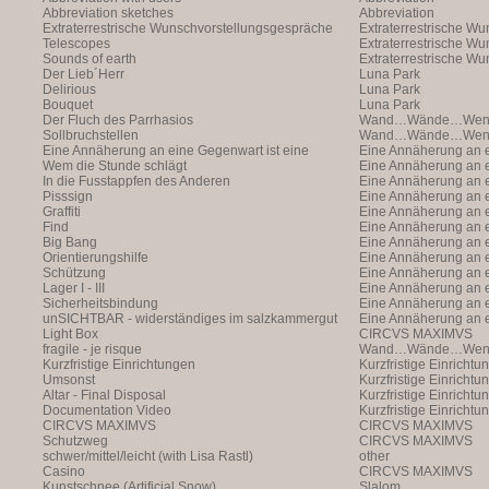
Abbreviation sketches
Abbreviation
Extraterrestrische Wunschvorstellungsgespräche
Extraterrestrische W
Telescopes
(with Markus Hofer)
Extraterrestrische W
Sounds of earth
(with Markus Hofer)
Extraterrestrische W
Der Lieb´Herr
(with Markus Hofer)
Luna Park
Delirious
Luna Park
Bouquet
Luna Park
Der Fluch des Parrhasios
Wand…Wände…Wende
Sollbruchstellen
Wand…Wände…Wende
Eine Annäherung an eine Gegenwart ist eine
Eine Annäherung an e
Annäherung an eine Ann
Wem die Stunde schlägt
Annäherung an eine 
Eine Annäherung an e
In die Fusstappfen des Anderen
Vergangenheit ist ei
Annäherung an eine 
Eine Annäherung an e
Pisssign
Vergangenheit ist ei
Annäherung
Eine Annäherung an e
Graffiti
Annäherung an eine 
Eine Annäherung an e
Find
Vergangenheit ist ei
Annäherung an eine 
Eine Annäherung an e
Big Bang
Vergangenheit ist ei
Annäherung an eine 
Eine Annäherung an e
Orientierungshilfe
Vergangenheit ist ei
Annäherung an eine 
Eine Annäherung an e
Schützung
Vergangenheit ist ei
Annäherung an eine 
Eine Annäherung an e
Lager I - III
Vergangenheit ist ei
Annäherung an eine 
Eine Annäherung an e
Sicherheitsbindung
Vergangenheit ist ei
Annäherung an eine 
Eine Annäherung an e
unSICHTBAR - widerständiges im salzkammergut
Vergangenheit ist ei
Annäherung an eine 
Eine Annäherung an e
Light Box
Vergangenheit ist ei
Annäherung
CIRCVS MAXIMVS
fragile - je risque
Wand…Wände…Wende
Kurzfristige Einrichtungen
Kurzfristige Einrichtu
Umsonst
Kurzfristige Einrichtu
Altar - Final Disposal
Kurzfristige Einrichtu
Documentation Video
Kurzfristige Einrichtu
CIRCVS MAXIMVS
CIRCVS MAXIMVS
Schutzweg
CIRCVS MAXIMVS
schwer/mittel/leicht (with Lisa Rastl)
other
Casino
CIRCVS MAXIMVS
Kunstschnee (Artificial Snow)
Slalom