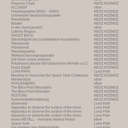
Progress Chart
NEOΣ KOΣMOΣ
ALLOVER
other
Planetographie 00001 - 00003
NEOΣ KOΣMOΣ
Universelle Beobachtungsstelle
NEOΣ KOΣMOΣ
Planetothek
NEOΣ KOΣMOΣ
Bauteil
NEOΣ KOΣMOΣ
In den Sand gesetzt
other
Laterna Magica
NEOΣ KOΣMOΣ
SHOOT BACK
NEOΣ KOΣMOΣ
Sternbildgrenzen (constellation boundaries)
NEOΣ KOΣMOΣ
Planetomat
NEOΣ KOΣMOΣ
Planetomat
NEOΣ KOΣMOΣ
Planetographie
NEOΣ KOΣMOΣ
Weltanschauungsapparatur
NEOΣ KOΣMOΣ
Die Kimm (mare vostrum)
NEOΣ KOΣMOΣ
Präzession präzise fünf platonische Monate n.d.Z.
NEOΣ KOΣMOΣ
Fuzzy Depth
NEOΣ KOΣMOΣ
LUNA PARK
Luna Park
Machine to Overcome the Space Time Continuum
NEOΣ KOΣMOΣ
Meisterstück
other
FRAUENBERG
other
The Bliss Point Mountains
NEOΣ KOΣMOΣ
The Bliss Point Mountain
NEOΣ KOΣMOΣ
FESTUNG
NEOΣ KOΣMOΣ
Kommunikationsstörung
NEOΣ KOΣMOΣ
observator
Luna Park
Apparatus to observe the surface of the moon
Luna Park
Apparatus to observe the surface of the moon
Luna Park
Apparatus to observe the surface of the moon
Luna Park
heavy METALL - Hermann Markus Pressl
other
Space Junk
Luna Park
Der Himmel über Petömihályfa
Luna Park